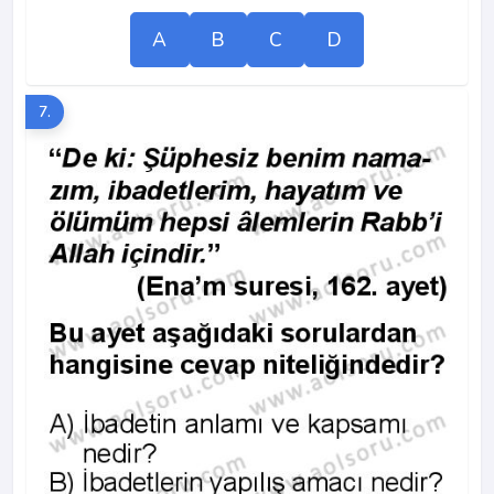
A
B
C
D
7.