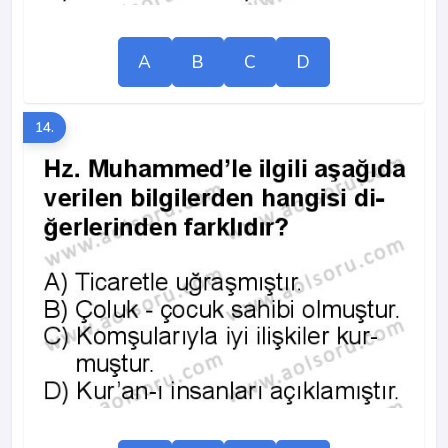
A
B
C
D
14.