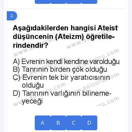
2.
A
B
C
D