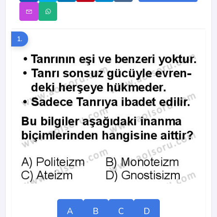
1.
A
B
C
D