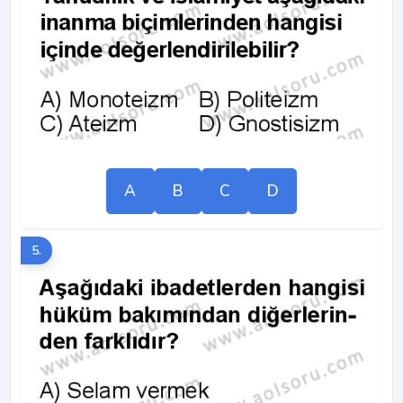
A
B
C
D
5.