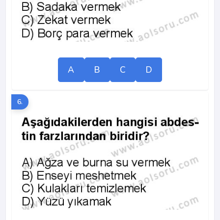
A
B
C
D
6.