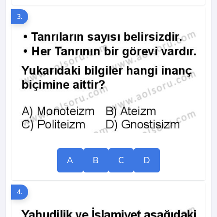
3.
A
B
C
D
4.