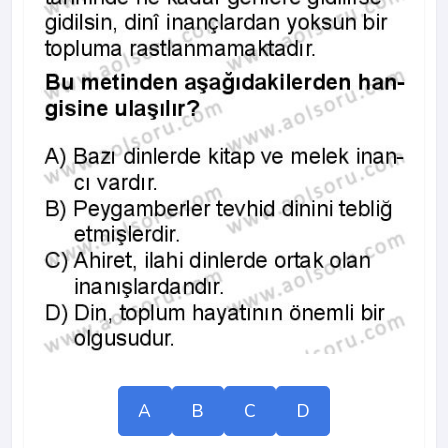
A
B
C
D