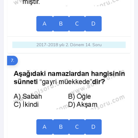
A
B
C
D
2017-2018 yılı 2. Dönem 14. Soru
7.
A
B
C
D