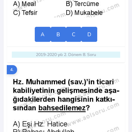
A
B
C
D
2019-2020 yılı 2. Dönem 8. Soru
4.