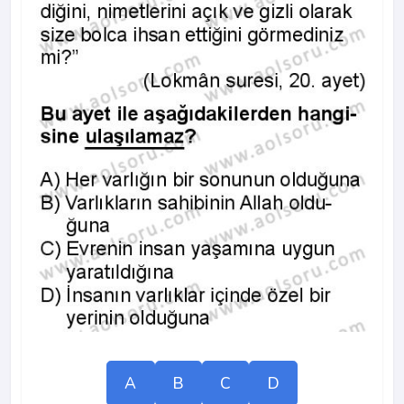
A
B
C
D