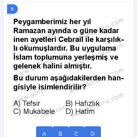
9.
A
B
C
D