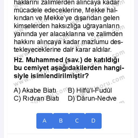
A
B
C
D