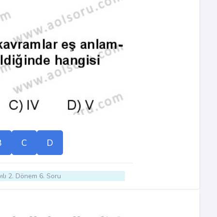
B
C
D
ılı 2. Dönem 6. Soru