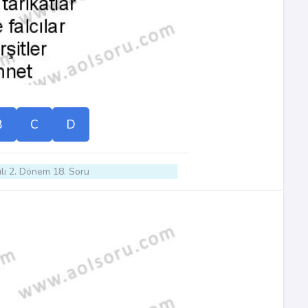
B
C
D
lı 2. Dönem 18. Soru