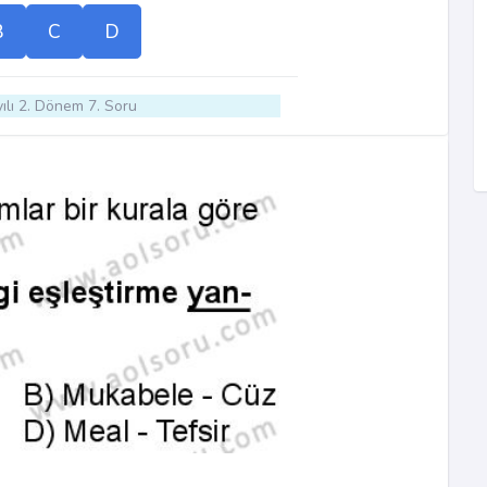
B
C
D
ılı 2. Dönem 7. Soru