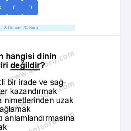
B
C
D
lı 2. Dönem 20. Soru