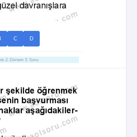
B
C
D
ılı 2. Dönem 3. Soru