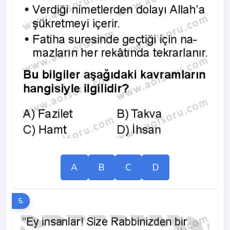
A
B
C
D
5.