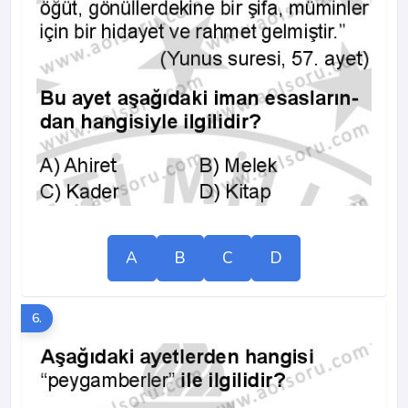
A
B
C
D
6.