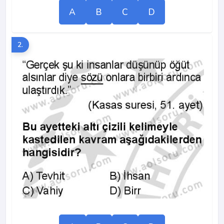
A
B
C
D
2.