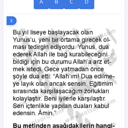
A
B
C
D
3.