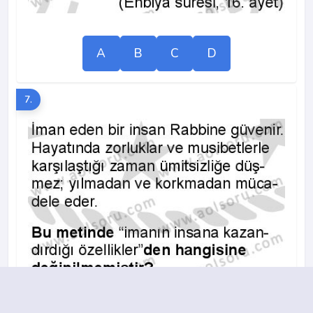
A
B
C
D
7.