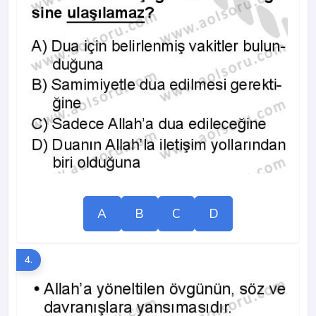
A
B
C
D
4.