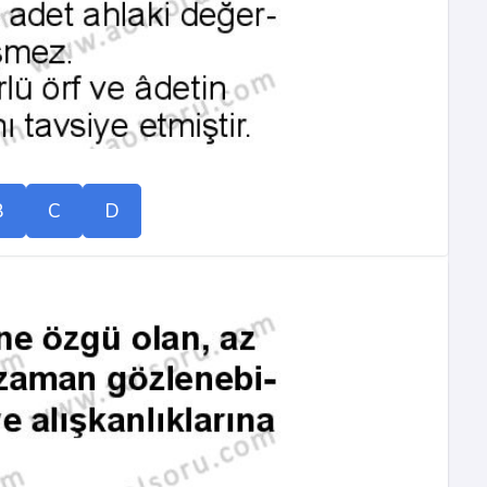
B
C
D