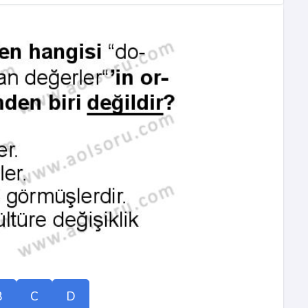
B
C
D