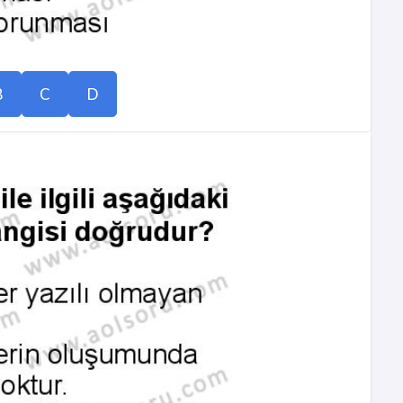
B
C
D