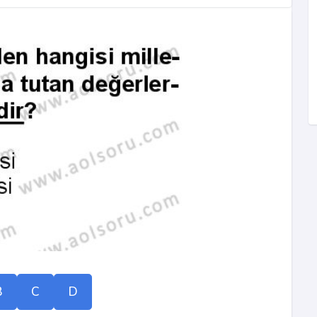
B
C
D