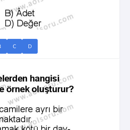
B
C
D