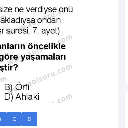
B
C
D