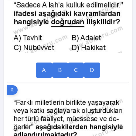
A
B
C
D
6.