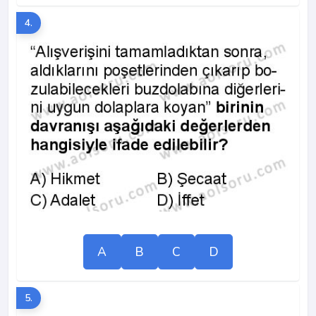
4.
A
B
C
D
5.