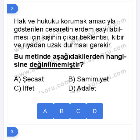
2.
A
B
C
D
3.