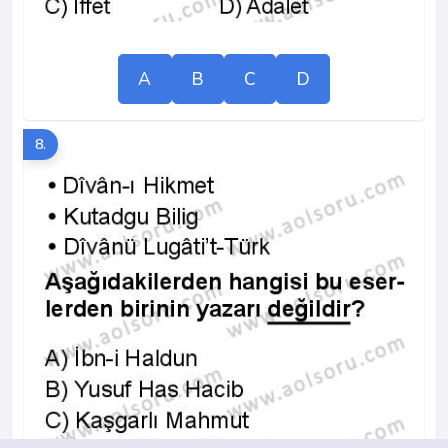
A
B
C
D
8.