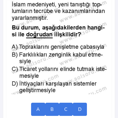
A
B
C
D