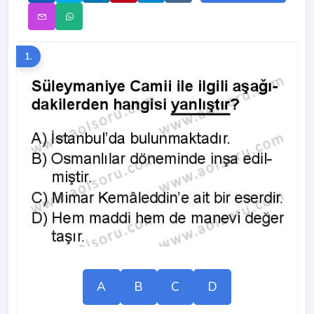
1.
A
B
C
D