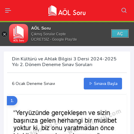
AÖL Soru
AÇ
Çıkmış Sorular Cepte
ÜCRETSİZ - Google Play'de
Din Kültürü ve Ahlak Bilgisi 3 Dersi 2024-2025
Yılı 2. Dönem Deneme Sınav Soruları
6 Ocak Deneme Sınavı
Sınava Başla
1.