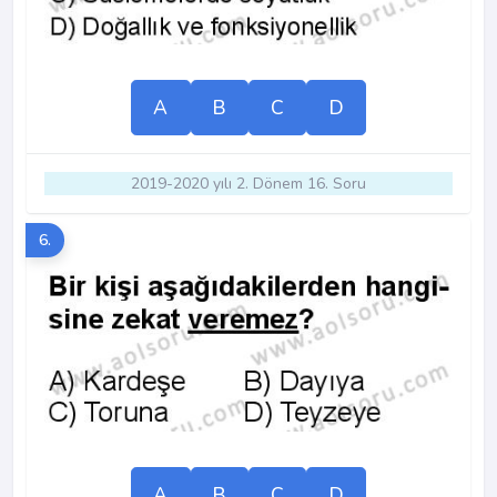
A
B
C
D
2019-2020 yılı 2. Dönem 16. Soru
6.
A
B
C
D