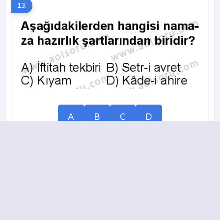
13.
A
B
C
D
2015-2016 yılı 2. Dönem 11. Soru
14.