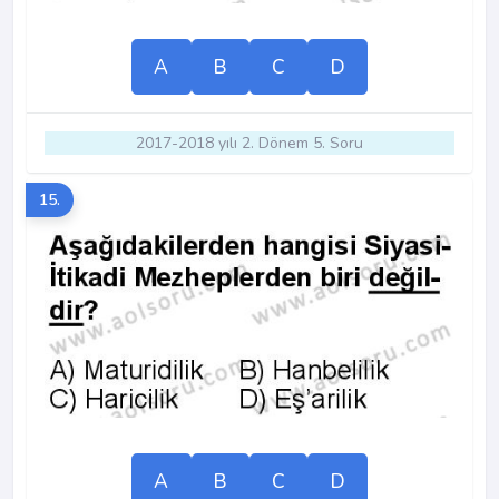
A
B
C
D
2017-2018 yılı 2. Dönem 5. Soru
15.
A
B
C
D