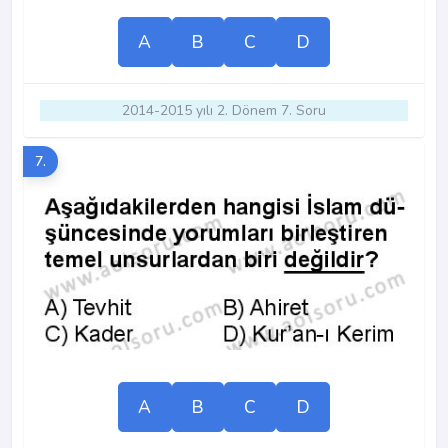
A
B
C
D
2014-2015 yılı 2. Dönem 7. Soru
7.
A
B
C
D