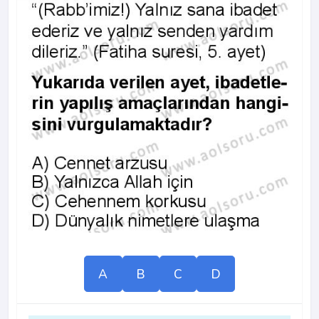
A
B
C
D