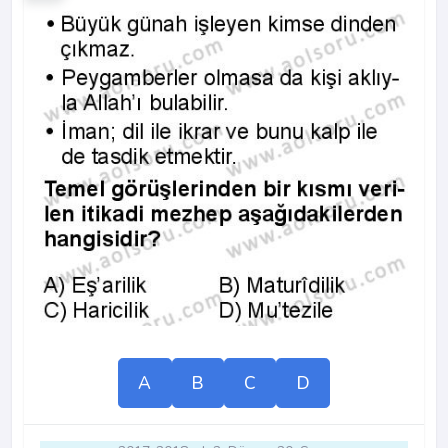
A
B
C
D