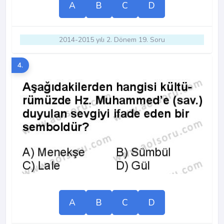
A
B
C
D
2014-2015 yılı 2. Dönem 19. Soru
4.
A
B
C
D