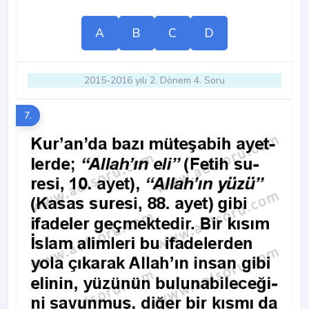
A
B
C
D
2015-2016 yılı 2. Dönem 4. Soru
7.