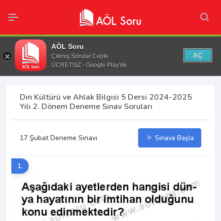
AÖL Soru
AÇ
Çıkmış Sorular Cepte
ÜCRETSİZ - Google Play'de
Din Kültürü ve Ahlak Bilgisi 5 Dersi 2024-2025
Yılı 2. Dönem Deneme Sınav Soruları
17 Şubat Deneme Sınavı
Sınava Başla
1.