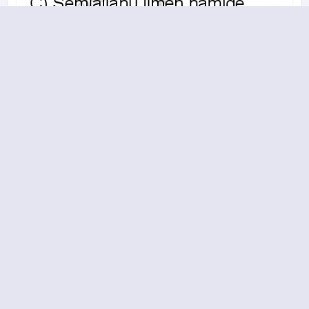
A
B
C
D
2015-2016 yılı 2. Dönem 13. Soru
12.