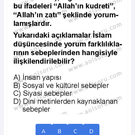
A
B
C
D