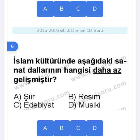
A
B
C
D
2015-2016 yılı 3. Dönem 18. Soru
6.
A
B
C
D