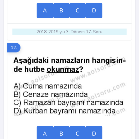
A
B
C
D
2018-2019 yılı 3. Dönem 17. Soru
12.
A
B
C
D