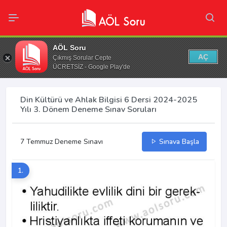
AÖL Soru
AÇ
Çıkmış Sorular Cepte
ÜCRETSİZ - Google Play'de
Din Kültürü ve Ahlak Bilgisi 6 Dersi 2024-2025
Yılı 3. Dönem Deneme Sınav Soruları
7 Temmuz Deneme Sınavı
Sınava Başla
1.