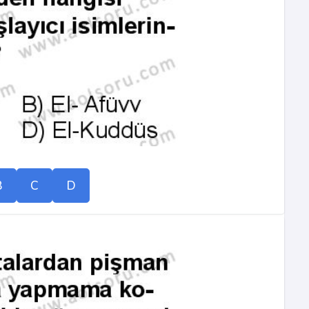
B
C
D