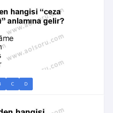
B
C
D