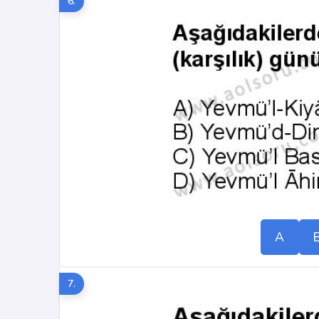
6.
A
7.