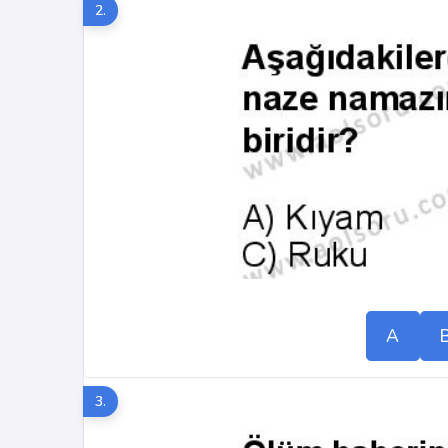
2.
A
3.