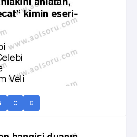
B
C
D