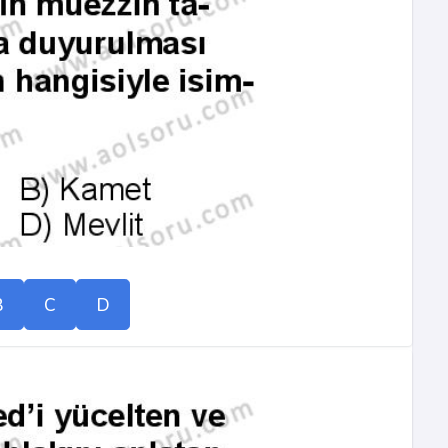
B
C
D