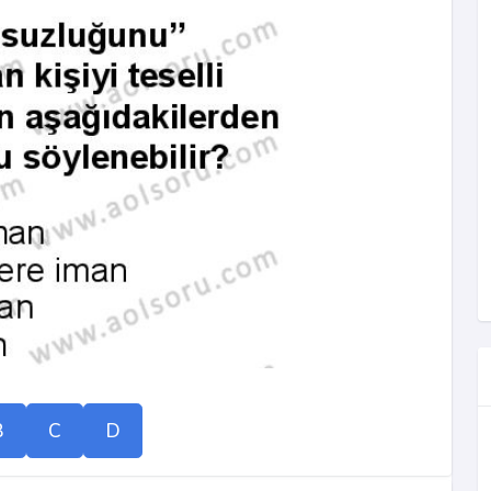
B
C
D