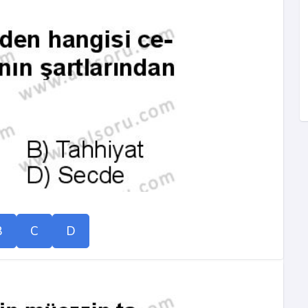
B
C
D