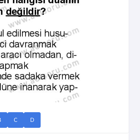
B
C
D