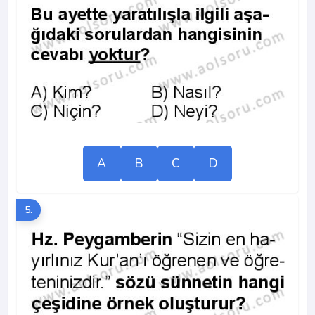
A
B
C
D
5.