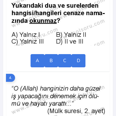
A
B
C
D
4.