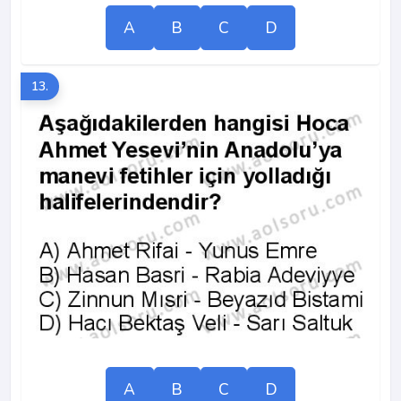
A
B
C
D
13.
A
B
C
D