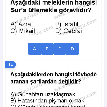
A
B
C
D
11.