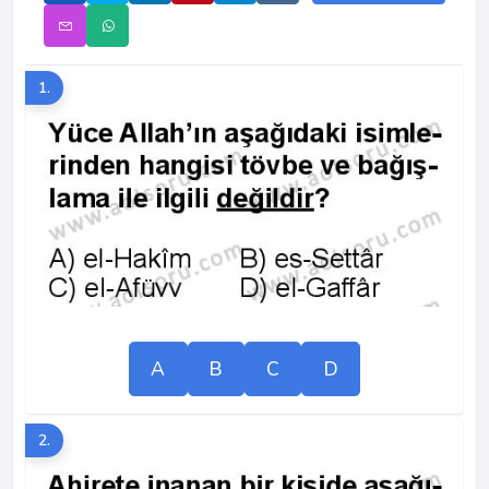
1.
A
B
C
D
2.