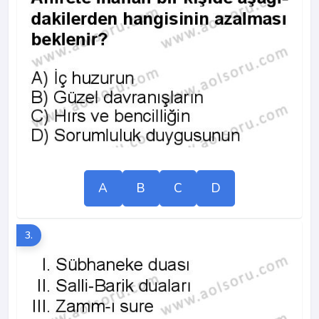
A
B
C
D
3.