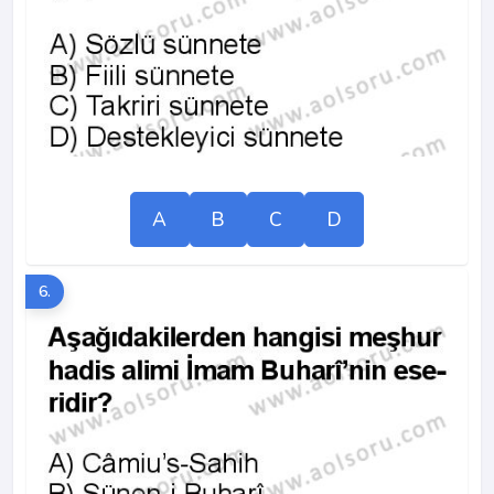
A
B
C
D
6.