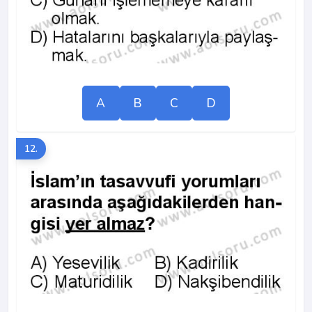
A
B
C
D
12.