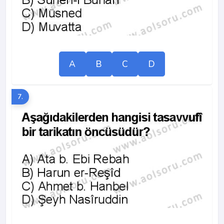
A
B
C
D
7.