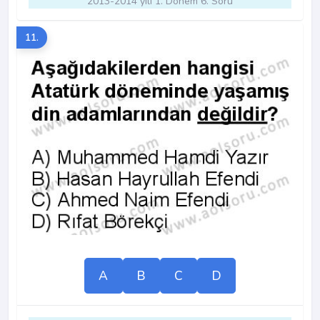
2013-2014 yılı 1. Dönem 6. Soru
11.
A
B
C
D