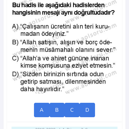
A
B
C
D