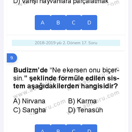
A
B
C
D
2018-2019 yılı 2. Dönem 17. Soru
9.
A
B
C
D