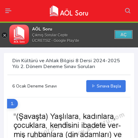
AÖL Soru
AÇ
Çıkmış Sorular Cepte
ÜCRETSİZ - Google Play'de
Din Kültürü ve Ahlak Bilgisi 8 Dersi 2024-2025
Yılı 2. Dönem Deneme Sınav Soruları
6 Ocak Deneme Sınavı
Sınava Başla
1.