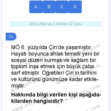
A
B
C
D
2013-2014 yılı 2. Dönem 12. Soru
13.