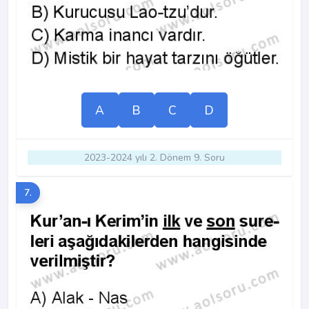
A
B
C
D
2023-2024 yılı 2. Dönem 9. Soru
7.