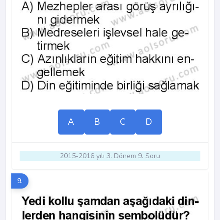
A
B
C
D
2015-2016 yılı 3. Dönem 9. Soru
9.