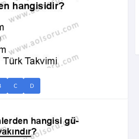
B
C
D