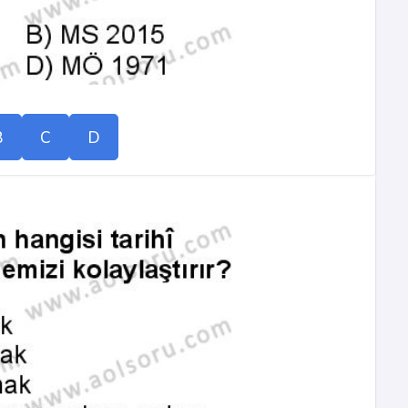
B
C
D