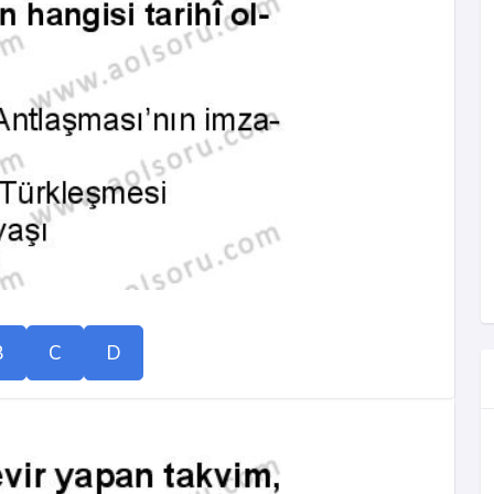
B
C
D