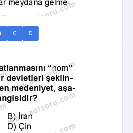
B
C
D