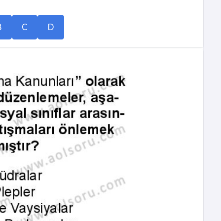
B
C
D