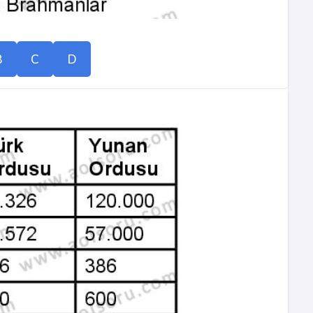
B
C
D