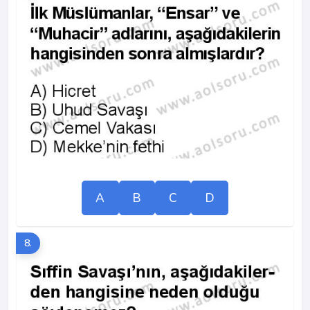
A
B
C
D
8.