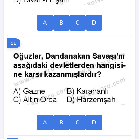
A
B
C
D
11.
A
B
C
D