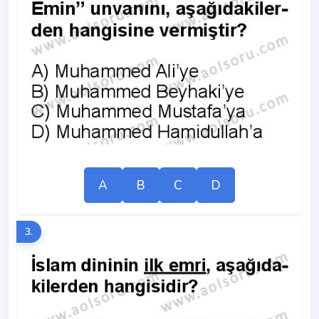
A
B
C
D
3.