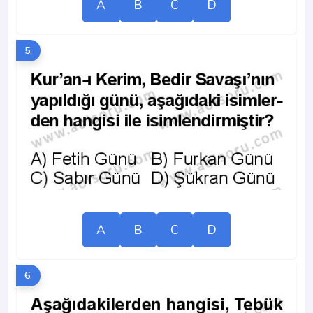
A
B
C
D
5.
A
B
C
D
6.