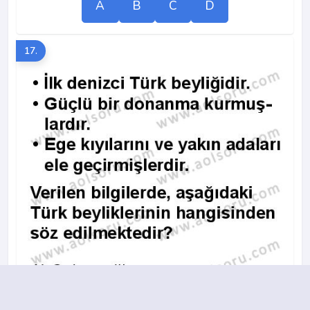
A
B
C
D
17.