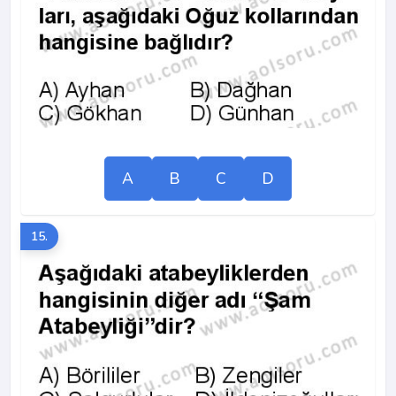
A
B
C
D
15.