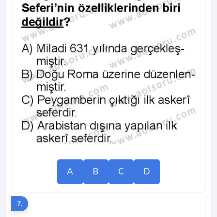
A
B
C
D
7.