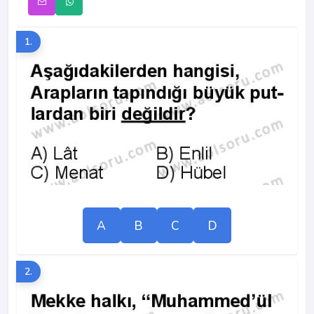
1.
A
B
C
D
2.