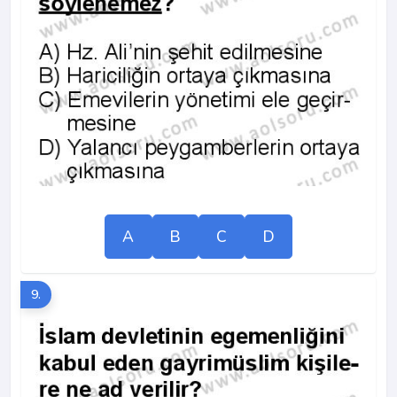
A
B
C
D
9.