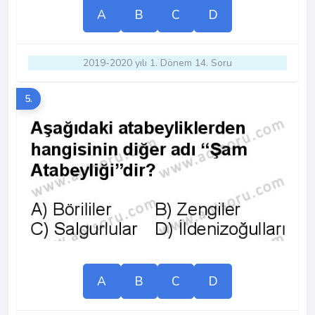
A
B
C
D
2019-2020 yılı 1. Dönem 14. Soru
5.
A
B
C
D