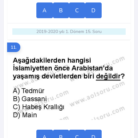
A
B
C
D
2019-2020 yılı 1. Dönem 15. Soru
11.
A
B
C
D