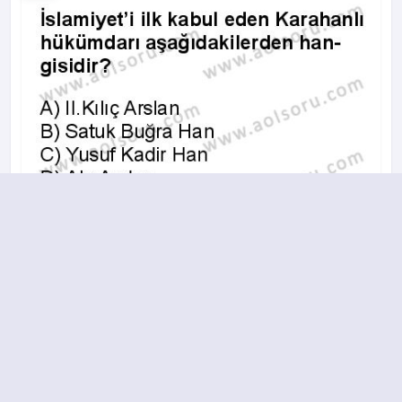
A
B
C
D
2017-2018 yılı 1. Dönem 16. Soru
16.