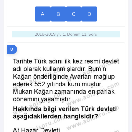
A
B
C
D
2018-2019 yılı 1. Dönem 11. Soru
8.