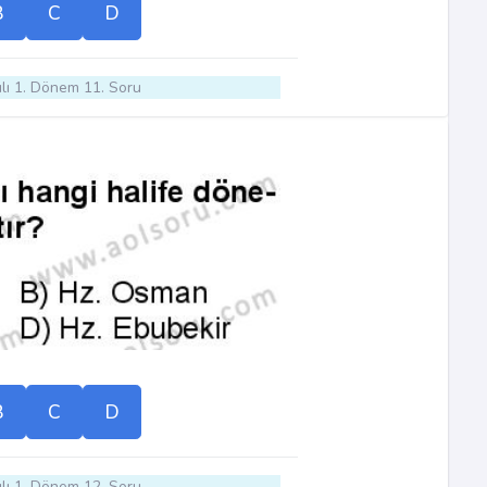
B
C
D
lı 1. Dönem 11. Soru
B
C
D
lı 1. Dönem 12. Soru