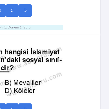
B
C
D
ılı 1. Dönem 1. Soru