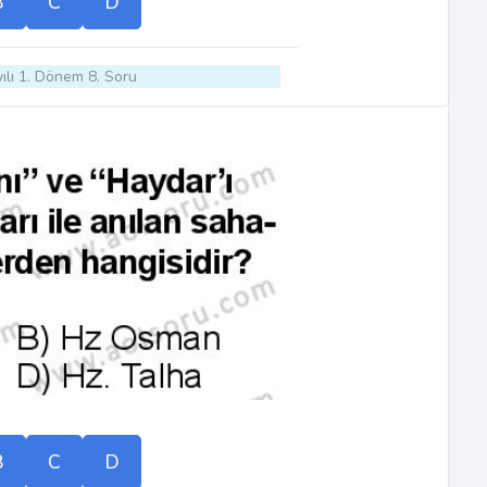
B
C
D
ılı 1. Dönem 8. Soru
B
C
D