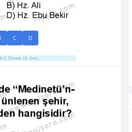
B
C
D
lı 1. Dönem 13. Soru