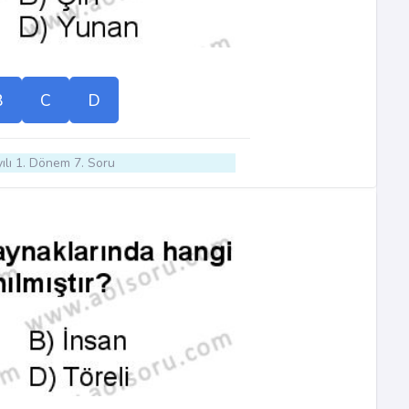
B
C
D
ılı 1. Dönem 7. Soru