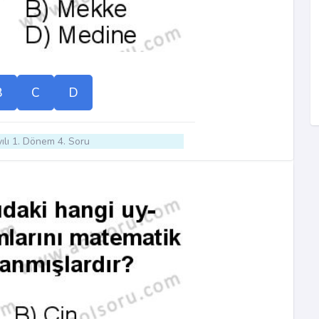
B
C
D
ılı 1. Dönem 4. Soru