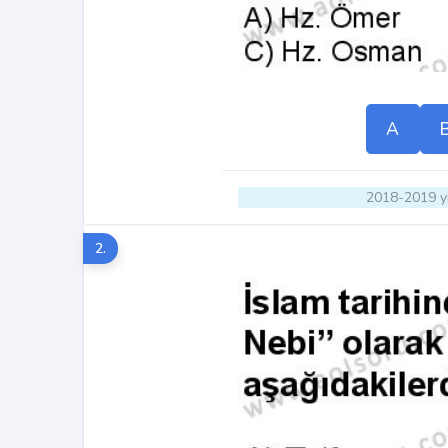
A
2018-2019 yı
2.