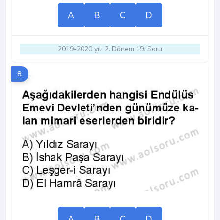
A
B
C
D
2019-2020 yılı 2. Dönem 19. Soru
8.
A
B
C
D