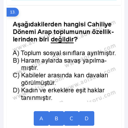
13.
A
B
C
D