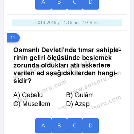
A
B
C
D
2018-2019 yılı 1. Dönem 10. Soru
11.
A
B
C
D