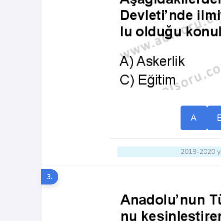
A
2019-2020 yı
3.