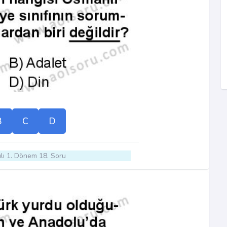
B
C
D
lı 1. Dönem 18. Soru