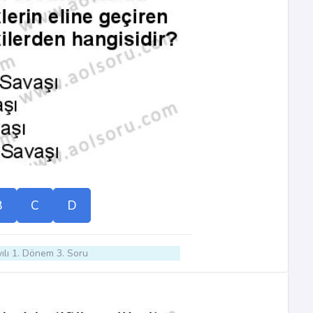
B
C
D
ılı 1. Dönem 3. Soru