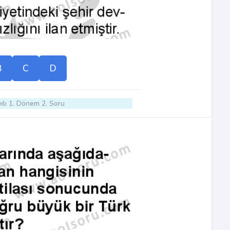
B
C
D
ılı 1. Dönem 2. Soru