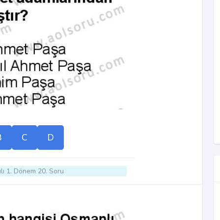
B
C
D
lı 1. Dönem 20. Soru