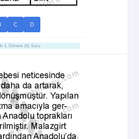
B
C
D
lı 1. Dönem 16. Soru