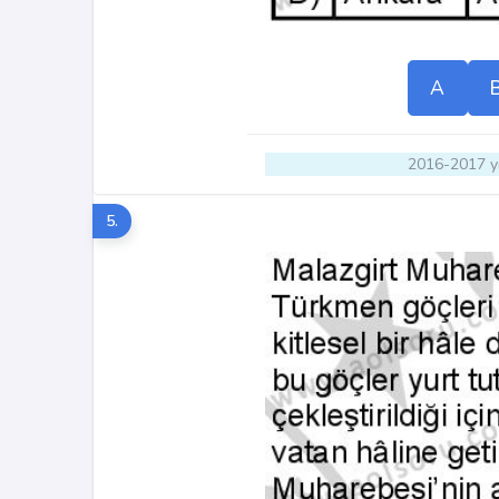
A
2016-2017 yı
5.