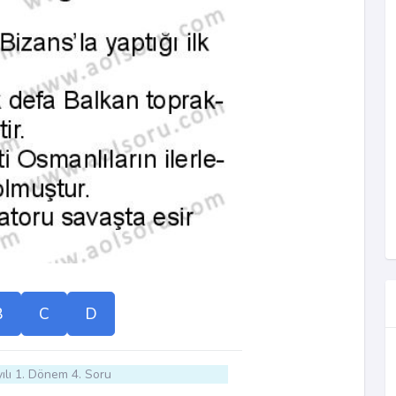
B
C
D
ılı 1. Dönem 4. Soru