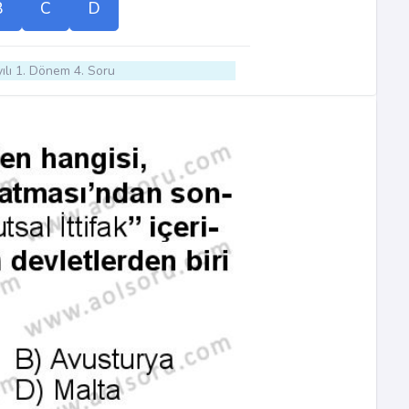
B
C
D
ılı 1. Dönem 4. Soru