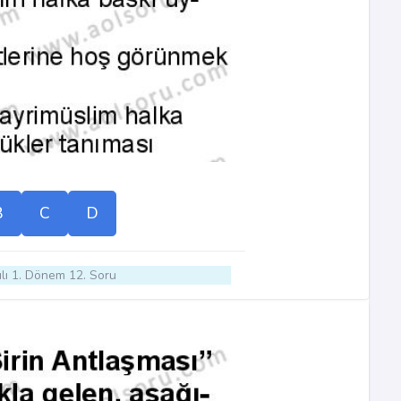
B
C
D
lı 1. Dönem 12. Soru