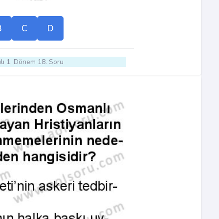
B
C
D
lı 1. Dönem 18. Soru