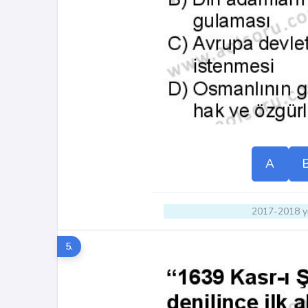
A
2017-2018 yı
5.