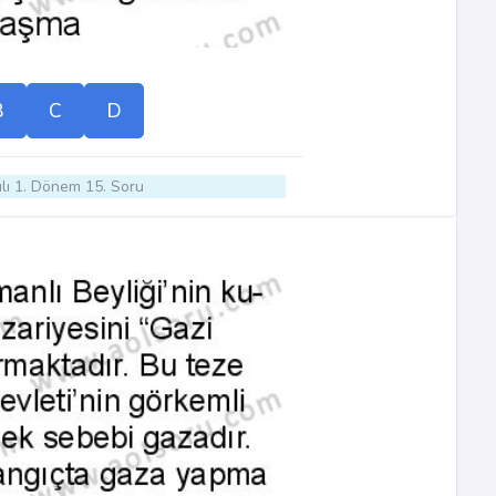
B
C
D
lı 1. Dönem 15. Soru