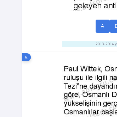
A
2013-2014 yı
6.