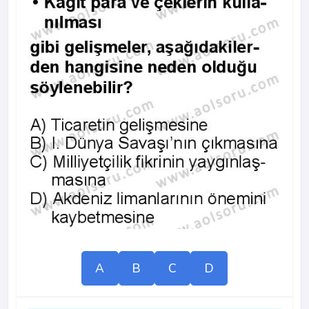
A
B
C
D