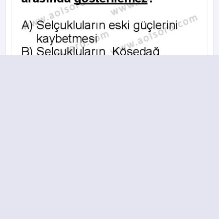
A
B
C
D
2013-2014 yılı 2. Dönem 2. Soru
15.