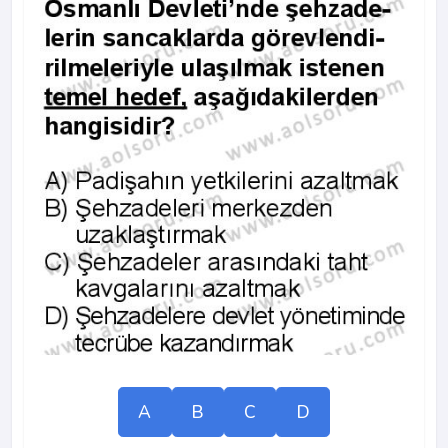
A
B
C
D