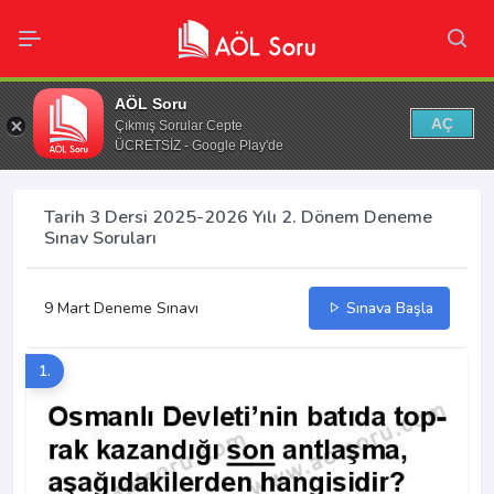
AÖL Soru
AÇ
Çıkmış Sorular Cepte
ÜCRETSİZ - Google Play'de
Tarih 3 Dersi 2025-2026 Yılı 2. Dönem Deneme
Sınav Soruları
9 Mart Deneme Sınavı
Sınava Başla
1.