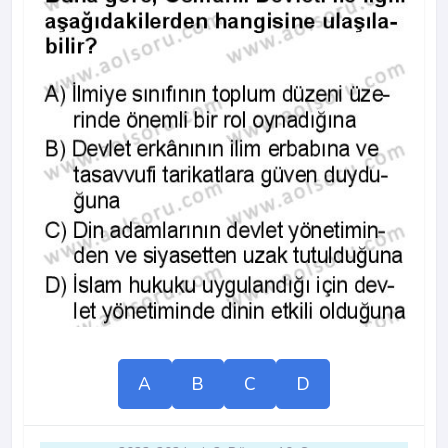
A
B
C
D