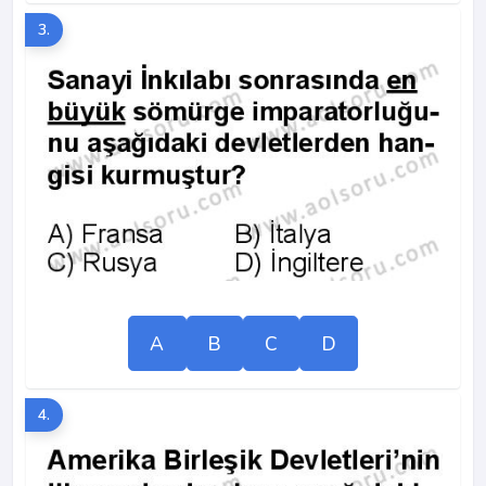
3.
A
B
C
D
4.