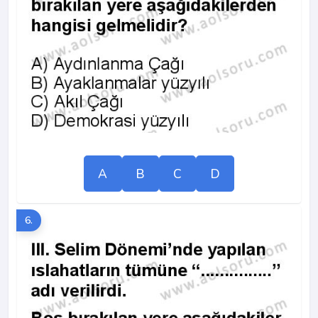
A
B
C
D
6.