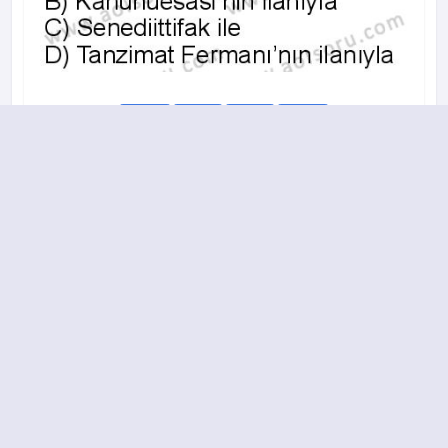
A
B
C
D
15.