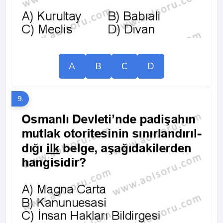
A
B
C
D
9.