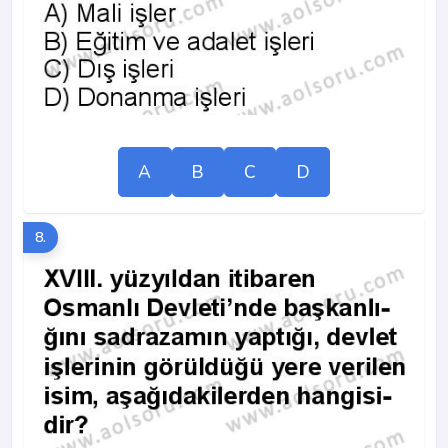
A
B
C
D
8.