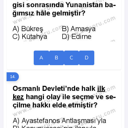
A
B
C
D
14.