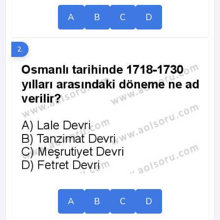
A
B
C
D
2.
A
B
C
D