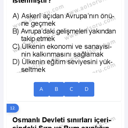
A
B
C
D
12.