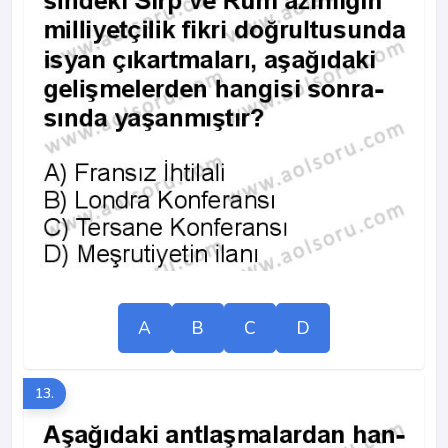
A
B
C
D
13.