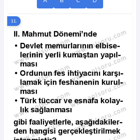
A
B
C
D
11.