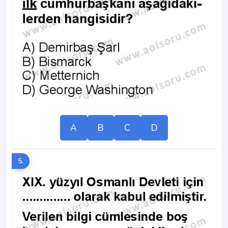
A
B
C
D
5.