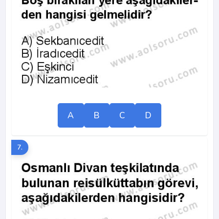
A
B
C
D
7.