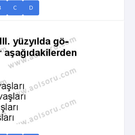
B
C
D