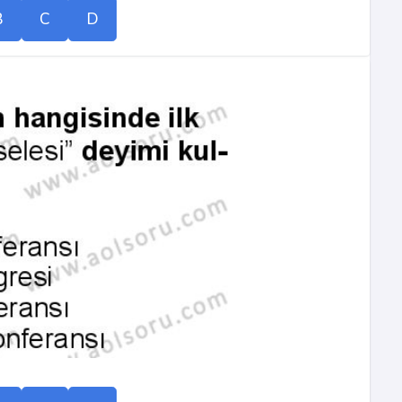
B
C
D