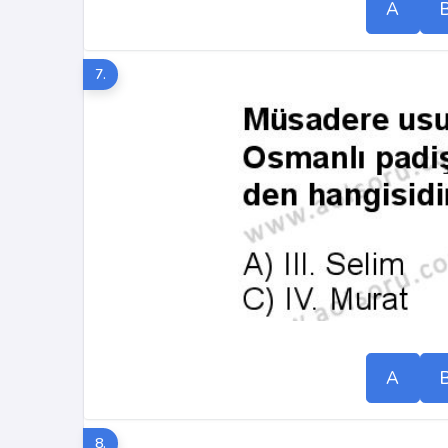
A
7.
A
8.