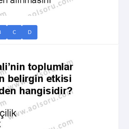
B
C
D