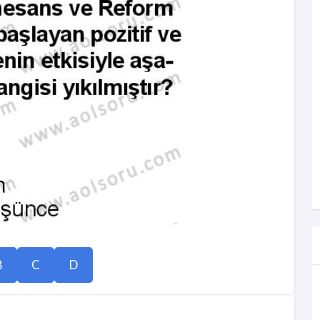
B
C
D