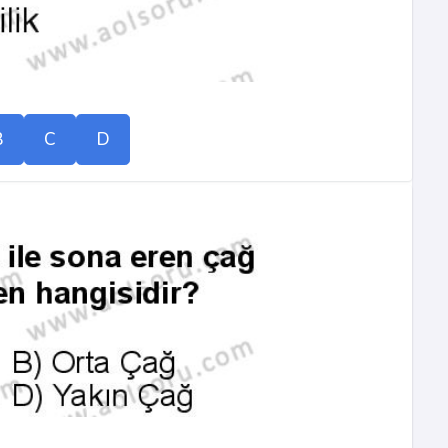
B
C
D