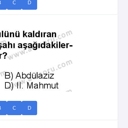
B
C
D
B
C
D