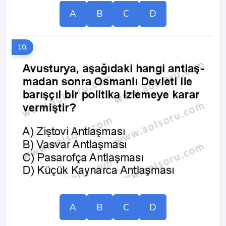
A
B
C
D
10.
A
B
C
D