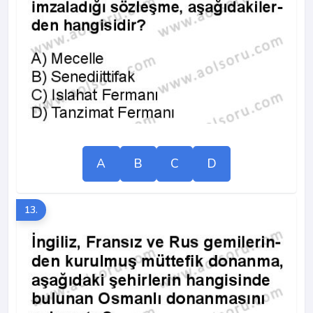
A
B
C
D
13.