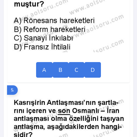
A
B
C
D
5.