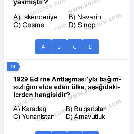
A
B
C
D
14.