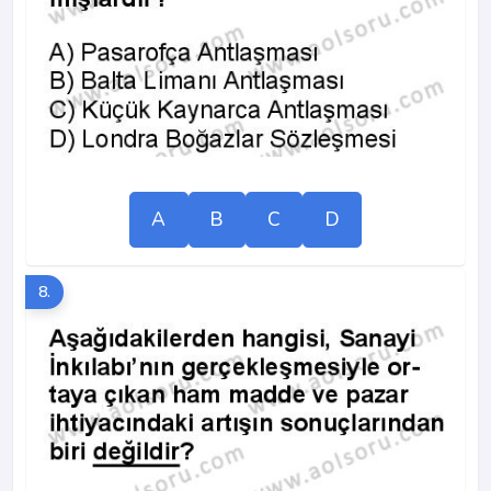
A
B
C
D
8.