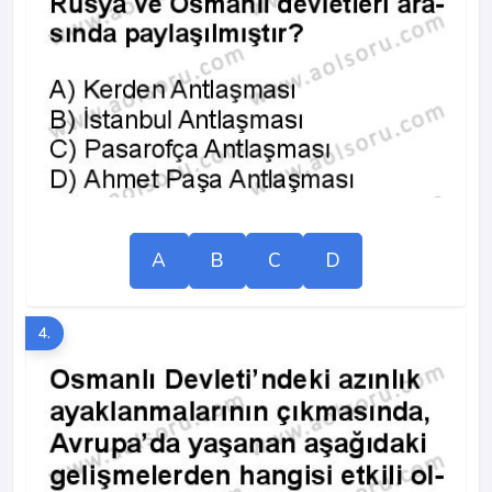
A
B
C
D
4.