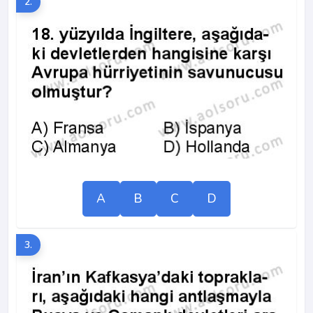
2.
A
B
C
D
3.