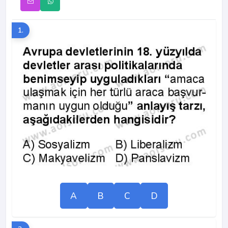
1.
A
B
C
D