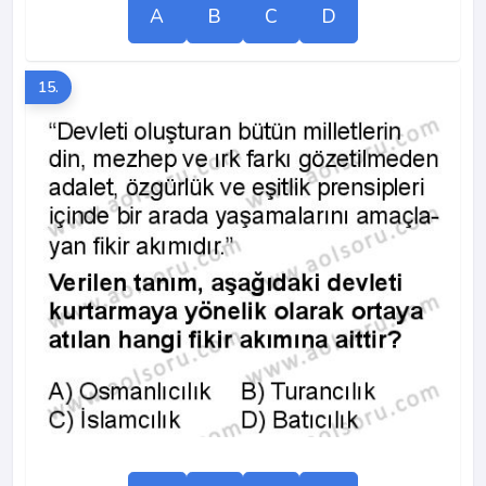
A
B
C
D
15.