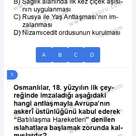
A
B
C
D
7.