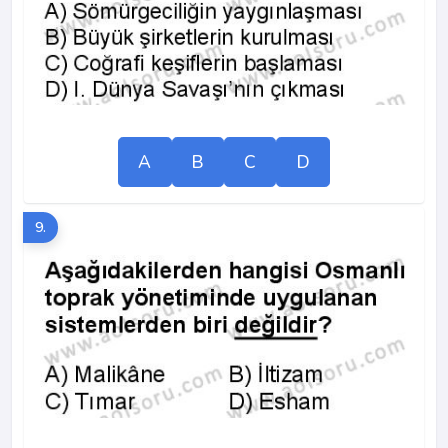
A
B
C
D
9.