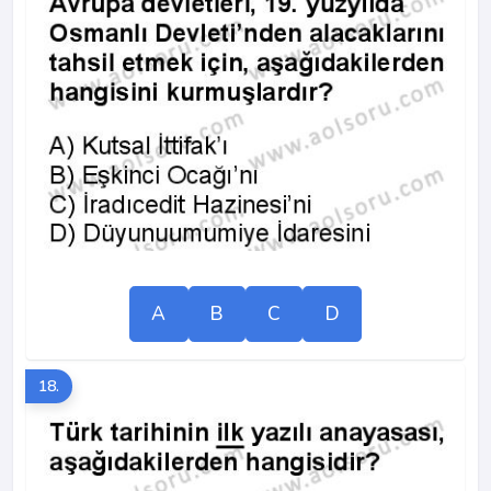
A
B
C
D
18.