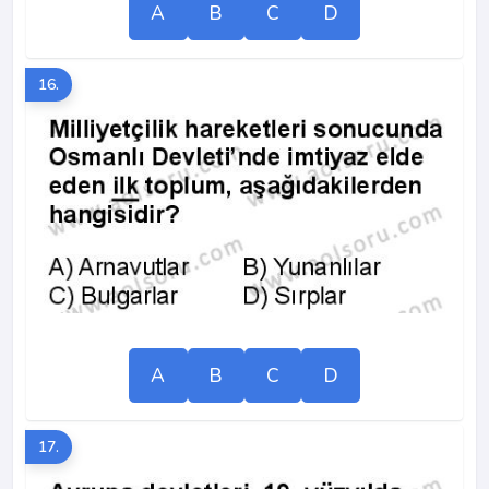
A
B
C
D
16.
A
B
C
D
17.