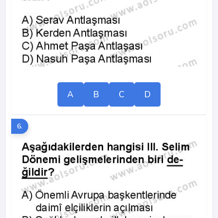
A
B
C
D
6.