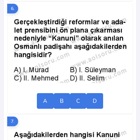
6.
A
B
C
D
7.