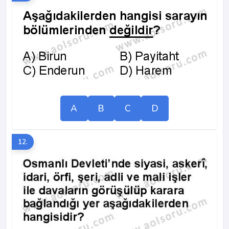
A
B
C
D
12.