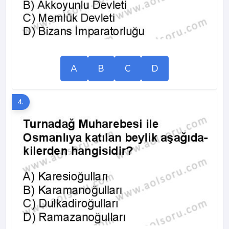
A
B
C
D
4.