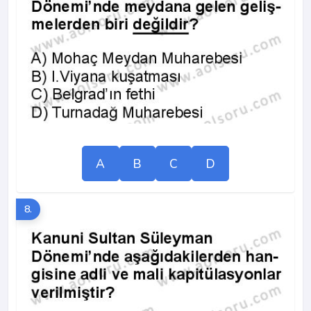
A
B
C
D
8.