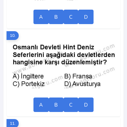
A
B
C
D
10.
A
B
C
D
11.