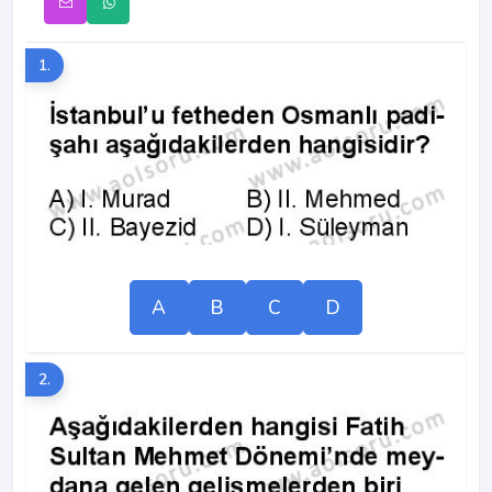
1.
A
B
C
D
2.