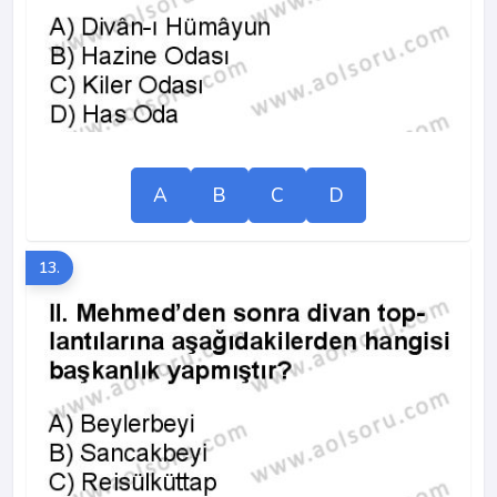
A
B
C
D
13.