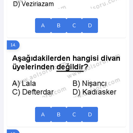
A
B
C
D
14.
A
B
C
D