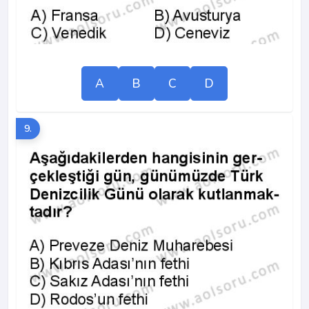
A
B
C
D
9.