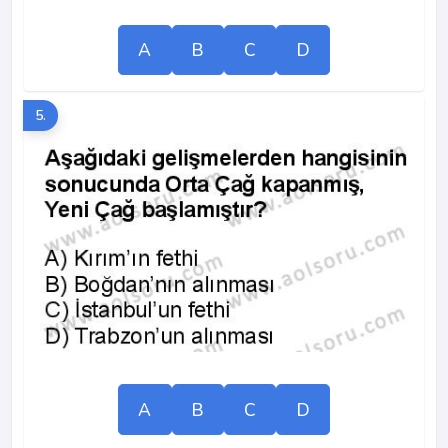
A
B
C
D
5.
A
B
C
D