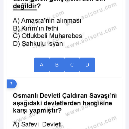
A
B
C
D
3.