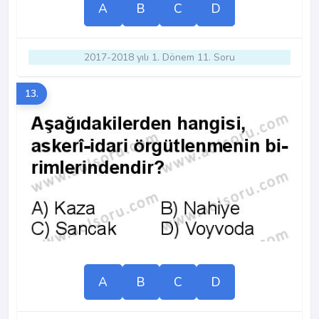
A
B
C
D
2017-2018 yılı 1. Dönem 11. Soru
13.
A
B
C
D