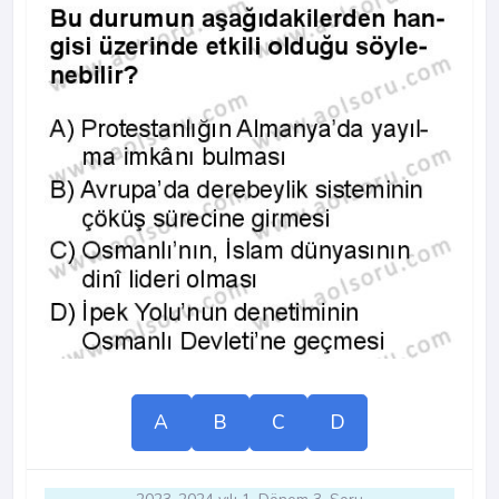
A
B
C
D