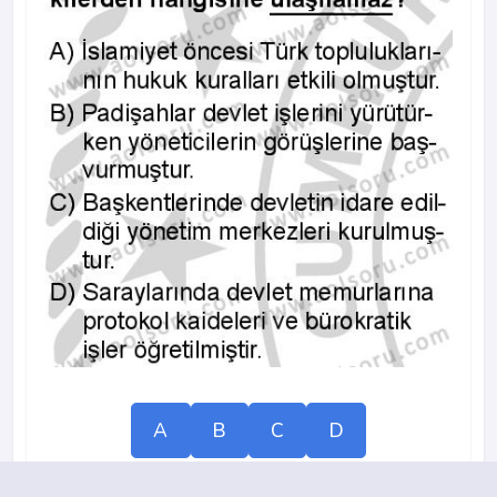
A
B
C
D