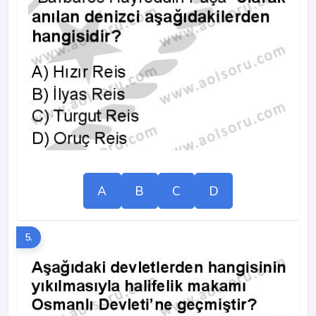
A
B
C
D
5.