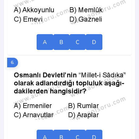
A
B
C
D
6.
A
B
C
D