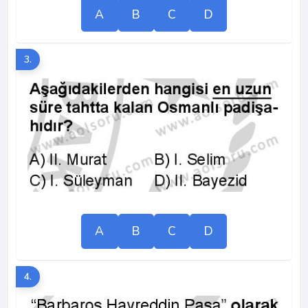
A
B
C
D
3.
A
B
C
D
4.