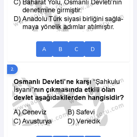
A
B
C
D
2.