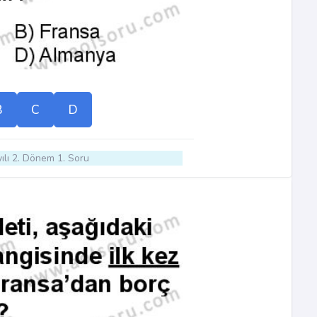
B
C
D
ılı 2. Dönem 1. Soru