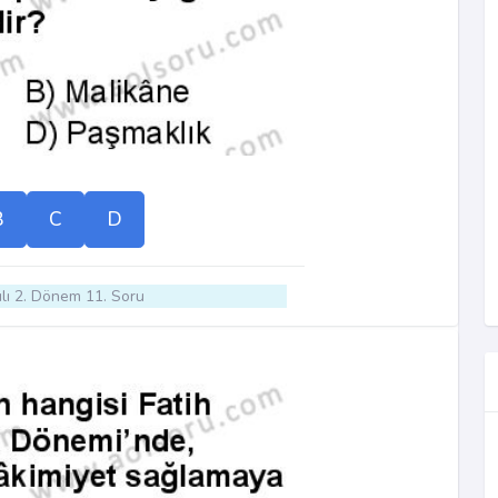
B
C
D
lı 2. Dönem 11. Soru