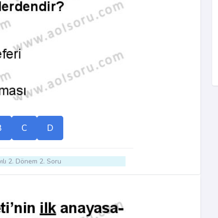
B
C
D
ılı 2. Dönem 2. Soru