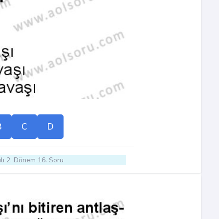
B
C
D
lı 2. Dönem 16. Soru