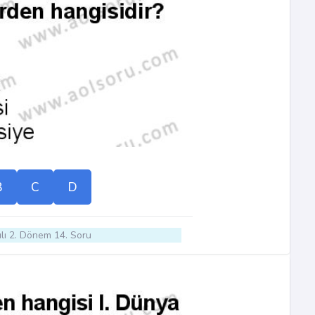
B
C
D
lı 2. Dönem 14. Soru