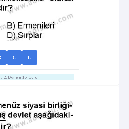
B
C
D
lı 2. Dönem 16. Soru