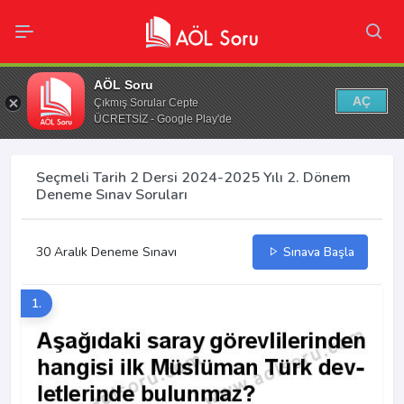
AÖL Soru
AÇ
Çıkmış Sorular Cepte
ÜCRETSİZ - Google Play'de
Seçmeli Tarih 2 Dersi 2024-2025 Yılı 2. Dönem
Deneme Sınav Soruları
30 Aralık Deneme Sınavı
Sınava Başla
1.