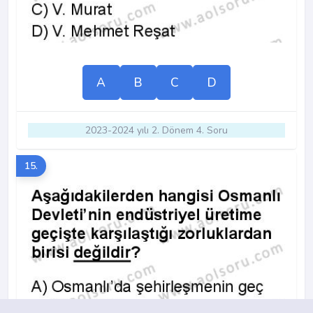
A
B
C
D
2023-2024 yılı 2. Dönem 4. Soru
15.