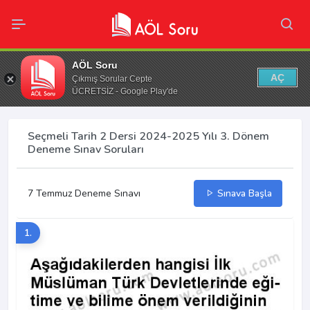
AÖL Soru
AÇ
Çıkmış Sorular Cepte
ÜCRETSİZ - Google Play'de
Seçmeli Tarih 2 Dersi 2024-2025 Yılı 3. Dönem
Deneme Sınav Soruları
7 Temmuz Deneme Sınavı
Sınava Başla
1.