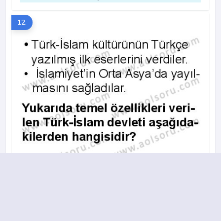
12.
A
B
C
D