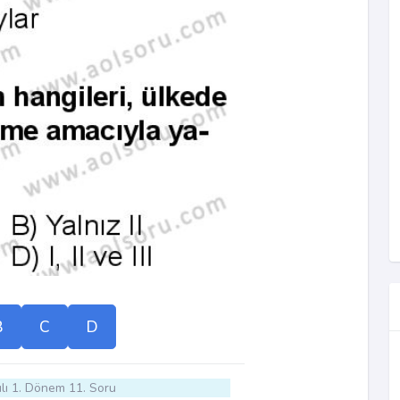
B
C
D
lı 1. Dönem 11. Soru