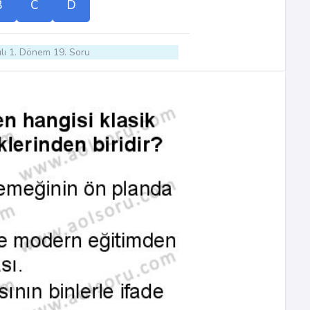
B
C
D
lı 1. Dönem 19. Soru