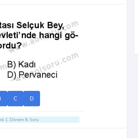
B
C
D
ılı 1. Dönem 8. Soru