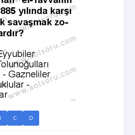
B
C
D