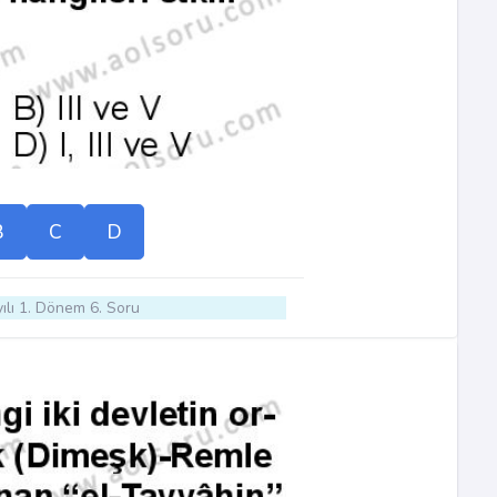
B
C
D
ılı 1. Dönem 6. Soru