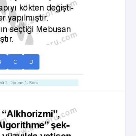
B
C
D
ılı 2. Dönem 1. Soru