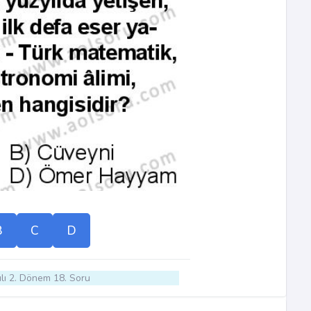
B
C
D
lı 2. Dönem 18. Soru