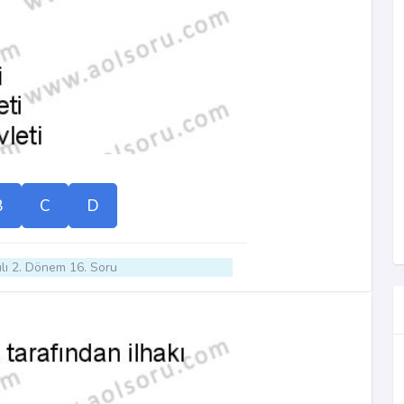
B
C
D
lı 2. Dönem 16. Soru