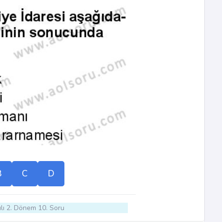
B
C
D
lı 2. Dönem 10. Soru