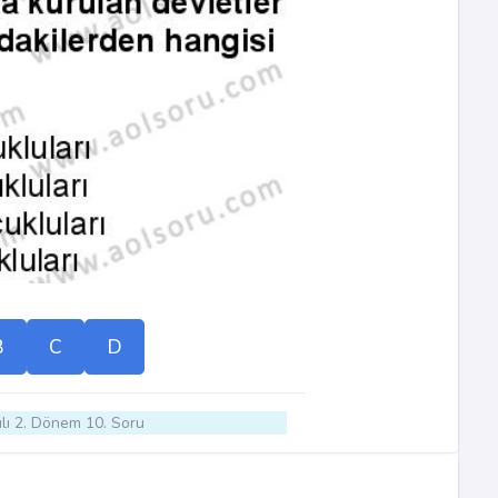
B
C
D
lı 2. Dönem 10. Soru