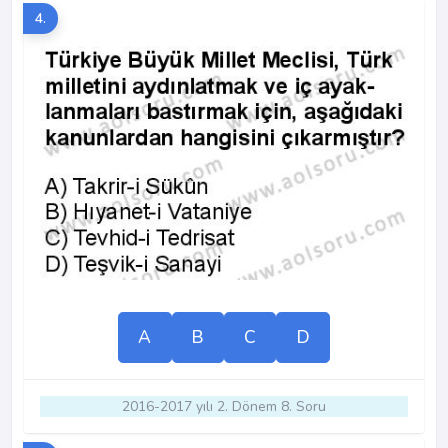
4.
A
B
C
D
2016-2017 yılı 2. Dönem 8. Soru