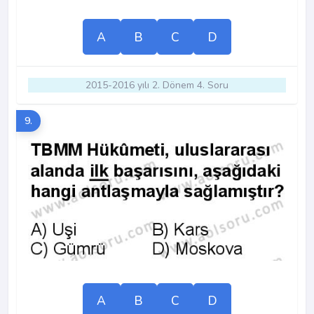
A
B
C
D
2015-2016 yılı 2. Dönem 4. Soru
9.
A
B
C
D