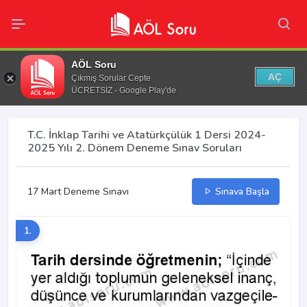
AÖL Soru
AÇ
Çıkmış Sorular Cepte
ÜCRETSİZ - Google Play'de
T.C. İnklap Tarihi ve Atatürkçülük 1 Dersi 2024-
2025 Yılı 2. Dönem Deneme Sınav Soruları
17 Mart Deneme Sınavı
Sınava Başla
1.