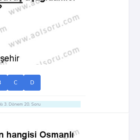
B
C
D
lı 3. Dönem 20. Soru