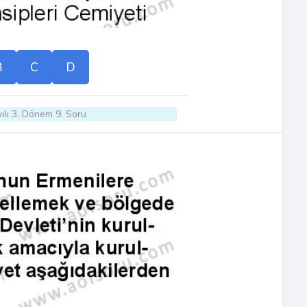
B
C
D
ılı 3. Dönem 9. Soru