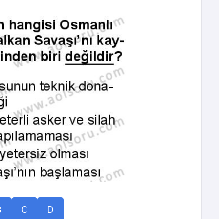
B
C
D