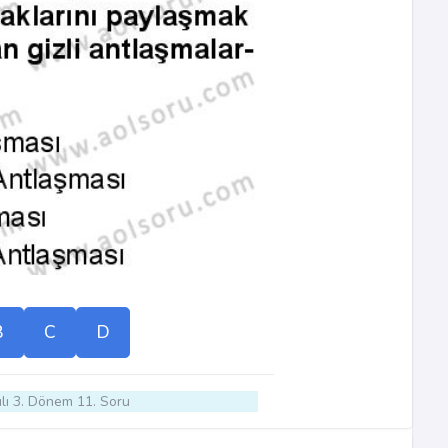
B
C
D
lı 3. Dönem 11. Soru