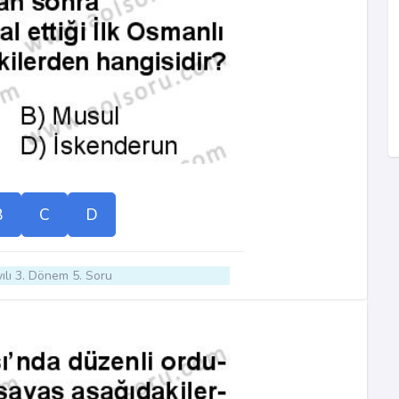
B
C
D
ılı 3. Dönem 5. Soru