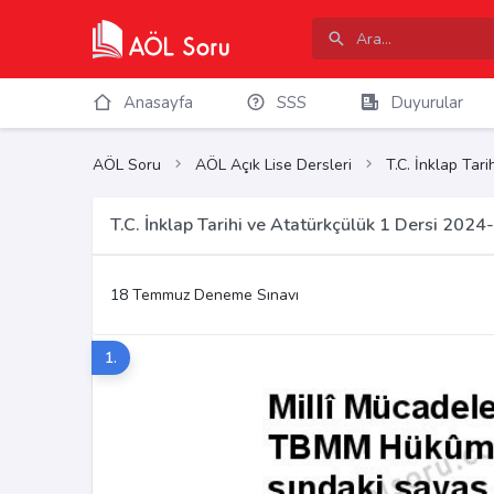
Anasayfa
SSS
Duyurular
AÖL Soru
AÖL Açık Lise Dersleri
T.C. İnklap Tar
T.C. İnklap Tarihi ve Atatürkçülük 1 Dersi 202
18 Temmuz Deneme Sınavı
1.