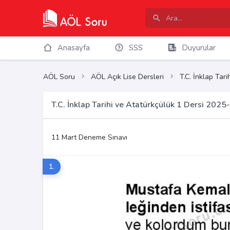
Anasayfa
SSS
Duyurular
AÖL Soru
AÖL Açık Lise Dersleri
T.C. İnklap Tar
T.C. İnklap Tarihi ve Atatürkçülük 1 Dersi 202
11 Mart Deneme Sınavı
1.