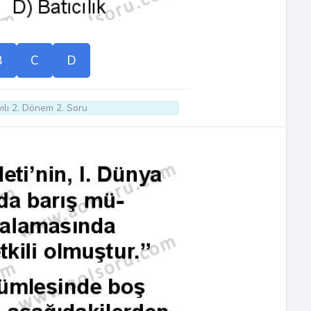
B
C
D
ılı 2. Dönem 2. Soru