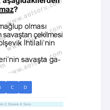
B
C
D
ılı 2. Dönem 4. Soru