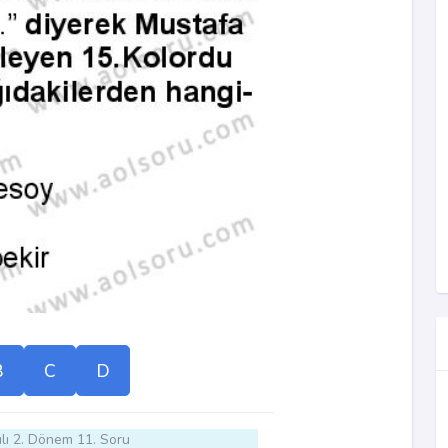
B
C
D
lı 2. Dönem 11. Soru