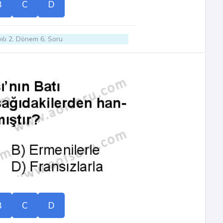
B
C
D
ılı 2. Dönem 6. Soru
B
C
D