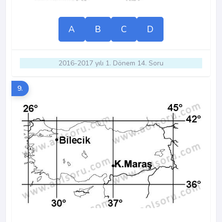
A
B
C
D
2016-2017 yılı 1. Dönem 14. Soru
9.