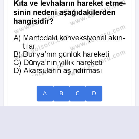
A
B
C
D
2015-2016 yılı 1. Dönem 18. Soru
14.