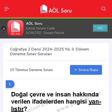
AÖL Soru
AÇ
Çıkmış Sorular Cepte
ÜCRETSİZ - Google Play'de
Coğrafya 2 Dersi 2024-2025 Yılı 3. Dönem
Deneme Sınav Soruları
15 Temmuz Deneme Sınavı
Sınava Başla
1.