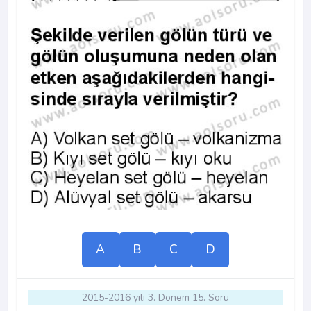
A
B
C
D
2015-2016 yılı 3. Dönem 15. Soru