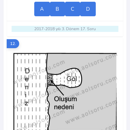
A
B
C
D
2017-2018 yılı 3. Dönem 17. Soru
12.