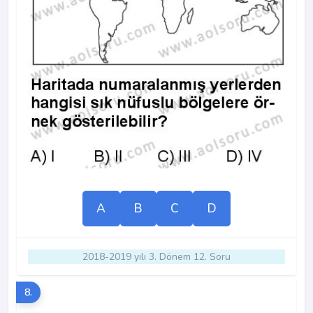
A
B
C
D
2018-2019 yılı 3. Dönem 12. Soru
8.