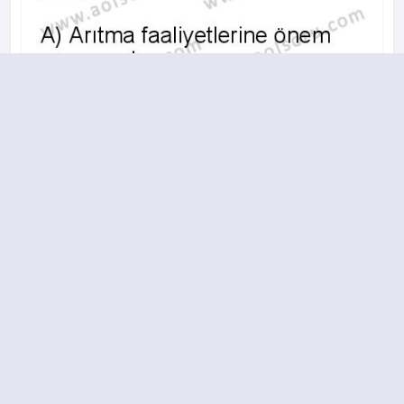
A
B
C
D
2015-2016 yılı 3. Dönem 20. Soru
14.