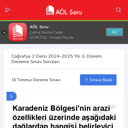
AÖL Soru
AÇ
Çıkmış Sorular Cepte
ÜCRETSİZ - Google Play'de
Coğrafya 2 Dersi 2024-2025 Yılı 3. Dönem
Deneme Sınav Soruları
16 Temmuz Deneme Sınavı
Sınava Başla
1.