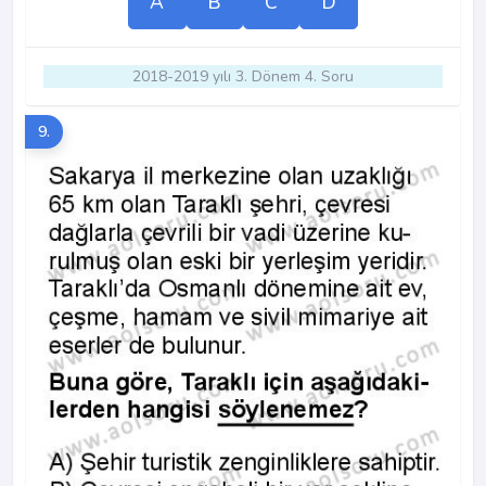
A
B
C
D
2018-2019 yılı 3. Dönem 4. Soru
9.