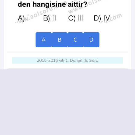
A
B
C
D
2015-2016 yılı 1. Dönem 6. Soru
14.