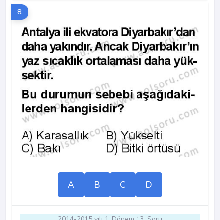
8.
A
B
C
D
2014-2015 yılı 1. Dönem 13. Soru