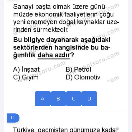
A
B
C
D
11.