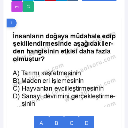
1.
A
B
C
D