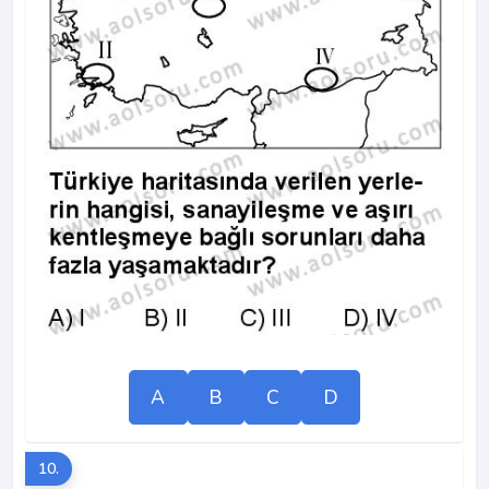
A
B
C
D
10.