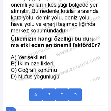
A
B
C
D