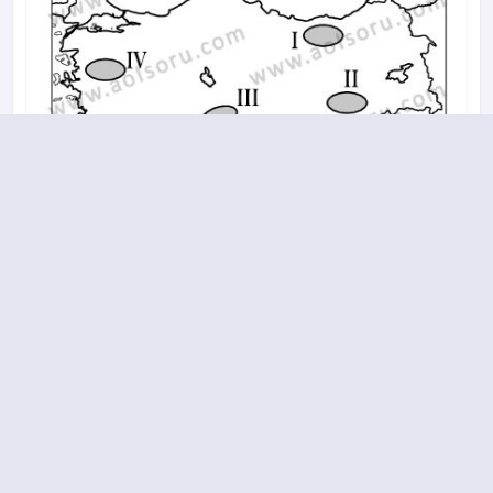
A
B
C
D
15.