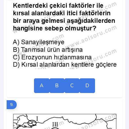
A
B
C
D
9.