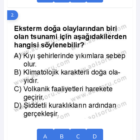
2.
A
B
C
D