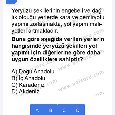
12.
A
B
C
D