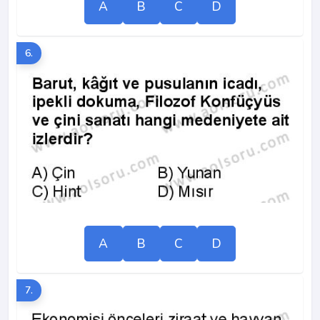
A
B
C
D
6.
A
B
C
D
7.