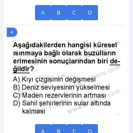
A
B
C
D
4.
A
B
C
D