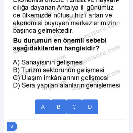
A
B
C
D
8.