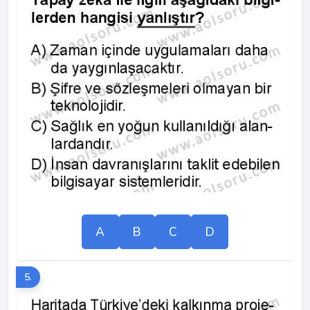
A
B
C
D
5.