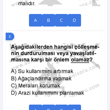
A
B
C
D
2.