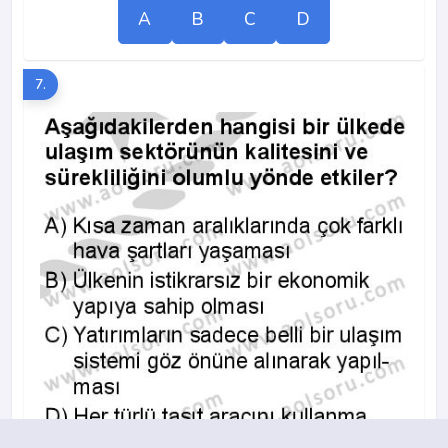
A
B
C
D
7.