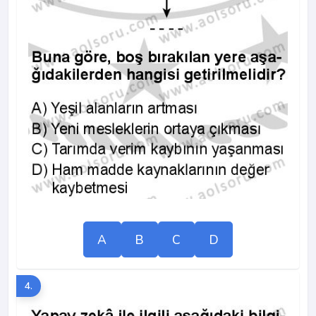
A
B
C
D
4.