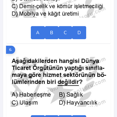
A
B
C
D
6.