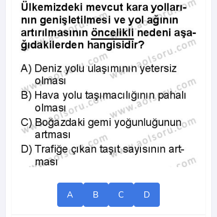
A
B
C
D