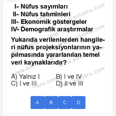
A
B
C
D