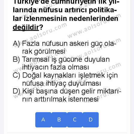
A
B
C
D