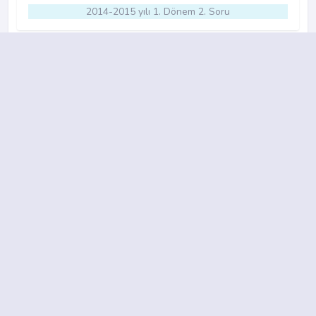
2014-2015 yılı 1. Dönem 2. Soru
13.
A
B
C
D