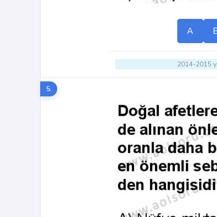
A
2014-2015 yı
5.