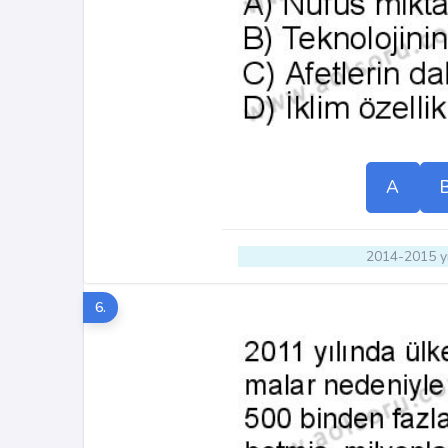
A
2014-2015 yı
6.