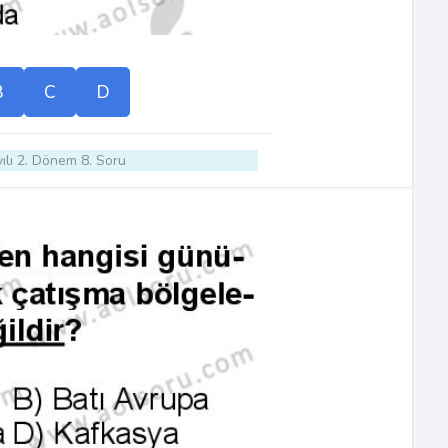
B
C
D
ılı 2. Dönem 8. Soru