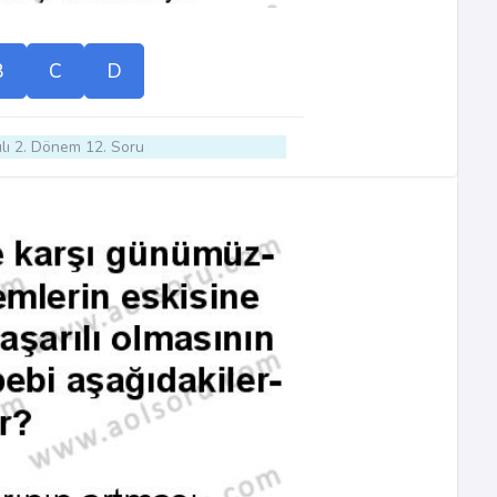
B
C
D
lı 2. Dönem 12. Soru