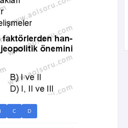
B
C
D