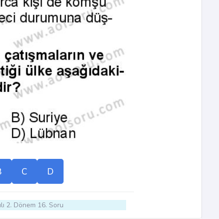
B
C
D
lı 2. Dönem 16. Soru