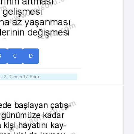
B
C
D
lı 2. Dönem 17. Soru