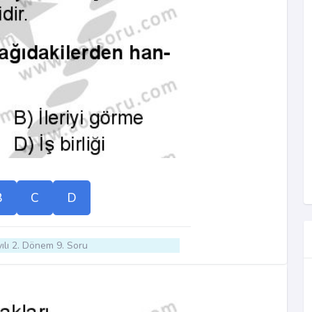
B
C
D
ılı 2. Dönem 9. Soru